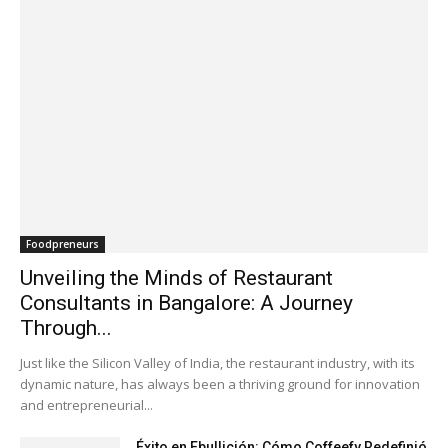
Foodpreneurs
Unveiling the Minds of Restaurant
Consultants in Bangalore: A Journey
Through...
Just like the Silicon Valley of India, the restaurant industry, with its
dynamic nature, has always been a thriving ground for innovation
and entrepreneurial...
Éxito en Ebullición: Cómo Coffeefy Redefinió