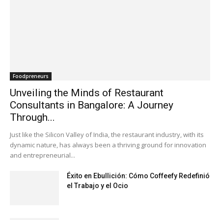
Foodpreneurs
Unveiling the Minds of Restaurant
Consultants in Bangalore: A Journey
Through...
Just like the Silicon Valley of India, the restaurant industry, with its
dynamic nature, has always been a thriving ground for innovation
and entrepreneurial...
Éxito en Ebullición: Cómo Coffeefy Redefinió
el Trabajo y el Ocio