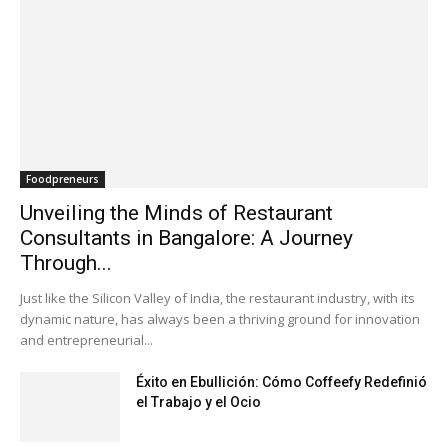
Foodpreneurs
Unveiling the Minds of Restaurant
Consultants in Bangalore: A Journey
Through...
Just like the Silicon Valley of India, the restaurant industry, with its
dynamic nature, has always been a thriving ground for innovation
and entrepreneurial...
Éxito en Ebullición: Cómo Coffeefy Redefinió
el Trabajo y el Ocio