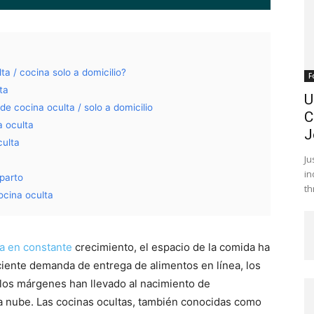
a / cocina solo a domicilio?
F
ta
U
e cocina oculta / solo a domicilio
C
a oculta
J
culta
Ju
in
eparto
th
ocina oculta
ía en constante
crecimiento, el espacio de la comida ha
eciente demanda de entrega de alimentos en línea, los
e los márgenes han llevado al nacimiento de
la nube. Las cocinas ocultas, también conocidas como