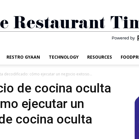
RESTRO GYAAN
TECHNOLOGY
RESOURCES
FOODPR
The
a decodificado: cómo ejecutar un negocio exitoso...
io de cocina oculta
mo ejecutar un
Restaurant
de cocina oculta