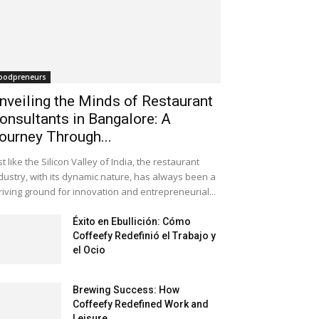
oodpreneurs
nveiling the Minds of Restaurant
onsultants in Bangalore: A
ourney Through...
st like the Silicon Valley of India, the restaurant
dustry, with its dynamic nature, has always been a
riving ground for innovation and entrepreneurial...
Éxito en Ebullición: Cómo
Coffeefy Redefinió el Trabajo y
el Ocio
Brewing Success: How
Coffeefy Redefined Work and
Leisure